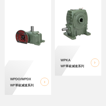
WPKA
WP單級減速系列
WPDO/WPDX
WP單級減速系列