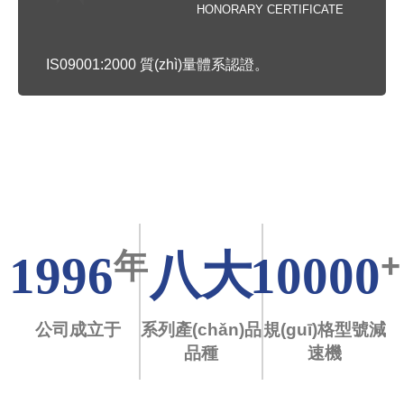
HONORARY CERTIFICATE
IS09001:2000 質(zhì)量體系認證。
年
+
1996
八大
10000
公司成立于
系列產(chǎn)品
規(guī)格型號減
品種
速機