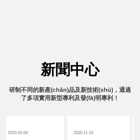
新聞中心
研制不同的新產(chǎn)品及新技術(shù)，通過
了多項實用新型專利及發(fā)明專利！
4
2025-11-10
2023-02-04