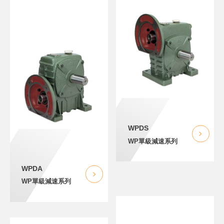
WPDS
WP單級減速系列
WPDA
WP單級減速系列