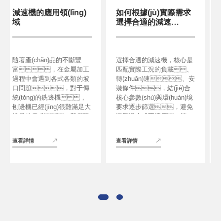
用領(lǐng)
如何根據(jù)實際需求
減速機的工
選擇合適的減速
么？
機？
hǎn)品的不斷豐
選擇合適的減速機，核心是
全新的升級帶
，在金屬加工
匹配實際工況的負載、
體驗，希望
遇到各式各類的坡
轉(zhuǎn)速、安
子里我們的團
，對于傳
裝條件，結(jié)合
供更專業(yè)
g)的銑邊機，
核心參數(shù)與環(huán)境
為您的進一步的優
(jīng)很難滿足大
要求逐步篩選，避免
產(chǎn)添
求，我們現
選型過大或不適用。第一
們的產(chǎn)品
)在的坡口無論在效率
步：明確核心工況參數(shù)
持加您的信任
的多元化都遠遠的
（選型基礎）負載需求：確
進！
查看詳情
查看詳情
先于傳統(tǒng)的銑
定工作機械的額定負載、峰
邊機。我們坡口機
值負載（如啟動沖
工能力達到120
擊），預留 1.2-1.5 倍
的速度能達到1.6
安全系數(shù)，避
甚至更快。
免過載損壞。轉(zhuǎn)速匹
配：明確原動機（電機 / 發
(fā)動機）轉(zhuǎn)
速、工作機械所