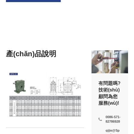
產(chǎn)品說明
有問題嗎?
技術(shù)
顧問為您
服務(wù)!
0086-571-
82786928
qijie@Sp