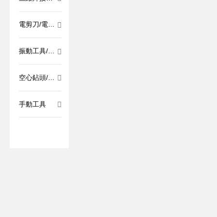
臺
電剪刀/電沖
剪
振動工具/萬
應(yīng)寶/
超級寶/多用
途割膠機
空心鉆頭/砂
紙/磨料/抽芯
鉚釘/鉚螺母
手動工具