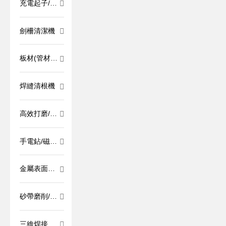
充電起子/定
扭搶/液壓扳
手
劍柵清潔機
板材(管材)
切割/坡口/去
毛刺
焊縫清根機
高效打磨/高
頻打磨
手電鉆/磁力
鉆/攻絲機
金屬表面加
工/鏡面處理/
拉絲處理
砂帶磨削/砂
帶坡口/砂帶
成型
三維焊接平